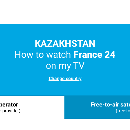
KAZAKHSTAN
How to watch
France 24
on my TV
Change country
perator
Free-to-air sate
e provider)
(free-to