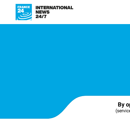
By o
(servic