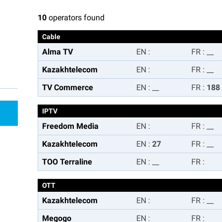
10
operators found
Cable
Alma TV
EN
:
FR
:
__
Kazakhtelecom
EN
:
FR
:
__
TV Commerce
EN
:
__
FR
:
188
IPTV
Freedom Media
EN
:
FR
:
__
Kazakhtelecom
EN
:
27
FR
:
__
TOO Terraline
EN
:
__
FR
:
OTT
Kazakhtelecom
EN
:
FR
:
__
Megogo
EN
:
FR
: