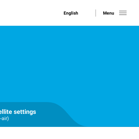
English
Menu
llite settings
-air)