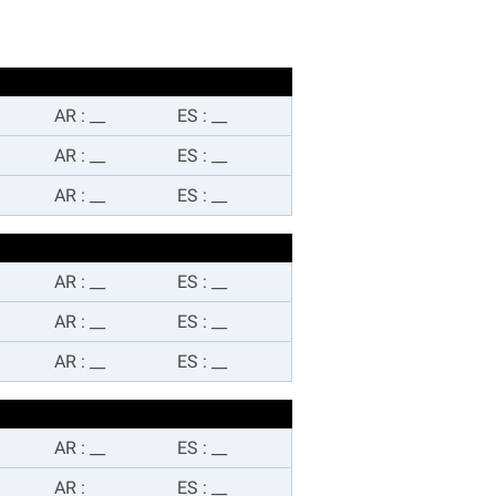
AR
:
__
ES
:
__
AR
:
__
ES
:
__
AR
:
__
ES
:
__
AR
:
__
ES
:
__
AR
:
__
ES
:
__
AR
:
__
ES
:
__
AR
:
__
ES
:
__
AR
:
ES
:
__