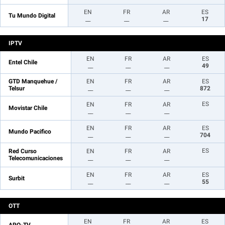
EN
FR
AR
ES
Tu Mundo Digital
__
__
__
17
IPTV
EN
FR
AR
ES
Entel Chile
__
__
__
49
GTD Manquehue /
EN
FR
AR
ES
Telsur
__
__
__
872
ES
EN
FR
AR
Movistar Chile
__
__
__
EN
FR
AR
ES
Mundo Pacifico
__
__
__
704
ES
Red Curso
EN
FR
AR
Telecomunicaciones
__
__
__
EN
FR
AR
ES
Surbit
__
__
__
55
OTT
EN
FR
AR
ES