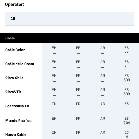
Operator:
All
Cable
EN
FR
AR
ES
Cable Color
__
__
__
72
EN
FR
AR
ES
Cable de la Costa
__
__
__
71
EN
FR
AR
ES
Claro Chile
__
__
__
539
EN
FR
AR
ES
ClaroVTR
__
__
__
539
ES
EN
FR
AR
Loncomilla TV
__
__
__
EN
FR
AR
ES
Mundo Pacifico
__
__
__
704
EN
FR
AR
ES
Nuevo Kable
__
__
__
4