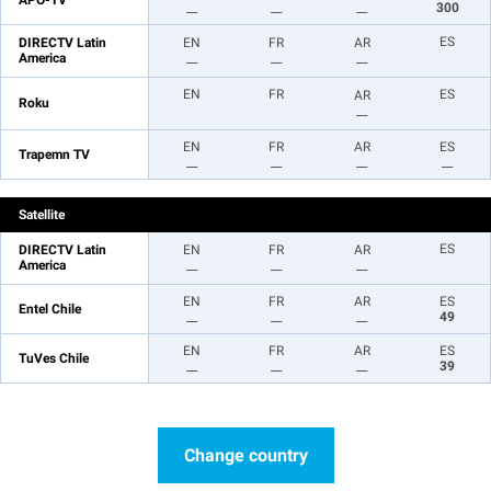
APO-TV
__
__
__
300
ES
DIRECTV Latin
EN
FR
AR
America
__
__
__
EN
FR
ES
AR
Roku
__
EN
FR
AR
ES
Trapemn TV
__
__
__
__
Satellite
ES
DIRECTV Latin
EN
FR
AR
America
__
__
__
EN
FR
AR
ES
Entel Chile
__
__
__
49
EN
FR
AR
ES
TuVes Chile
__
__
__
39
Change country