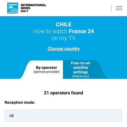
CHILE
How to watch
France 24
on my TV
Change country
Free-to-air
By operator
satellite
(service provider)
settings
(free-to-air)
21
operators found
Reception mode:
All