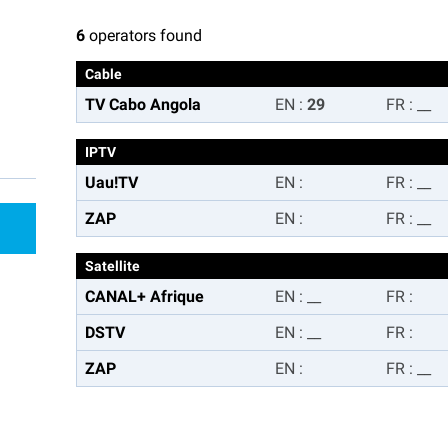
6
operators found
Cable
TV Cabo Angola
EN
:
29
FR
:
__
IPTV
Uau!TV
EN
:
FR
:
__
ZAP
EN
:
FR
:
__
Satellite
CANAL+ Afrique
EN
:
__
FR
:
DSTV
EN
:
__
FR
:
ZAP
EN
:
FR
:
__