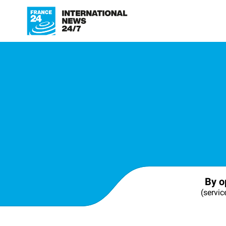
By o
(servic