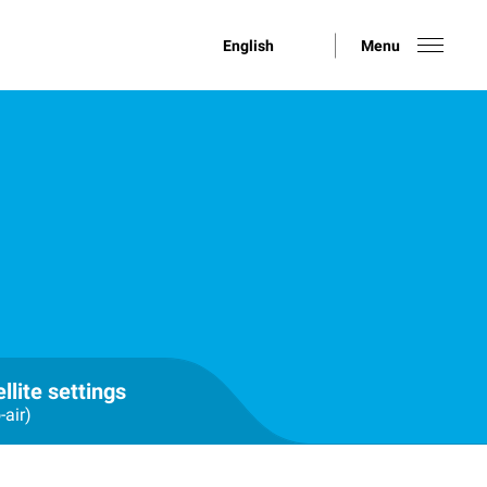
English
Menu
llite settings
-air)