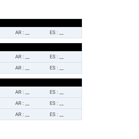
AR
:
__
ES
:
__
AR
:
__
ES
:
__
AR
:
__
ES
:
__
AR
:
__
ES
:
__
AR
:
__
ES
:
__
AR
:
__
ES
:
__