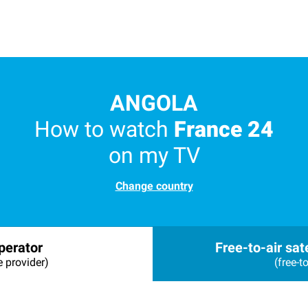
ANGOLA
How to watch
France 24
on my TV
Change country
perator
Free-to-air sate
e provider)
(free-to