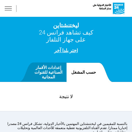
ليختنشتاين
كيف تشاهد فرانس 24
على جهاز التلفاز
اختر بلدا آخر
إعدادات الأقمار
حسب المشغل
الصناعية للقنوات
المجانية
لا نتيجة
بالنسبة للمقيمين في ليختنشتاين المهتمين بالأخبار الدولية، تشكل فرانس 24 مصدرا
إخباريا ممتازا. تقدم القناة التلفزيونية تغطية متعمقة للأحداث العالمية وتحليلات