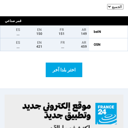
قمر صناعي
ES
EN
FR
AR
beIN
__
150
151
149
ES
EN
FR
AR
OSN
__
421
__
459
اختر بلدا آخر