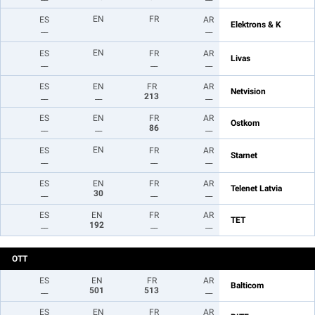
EN
FR
ES
AR
Elektrons & K
__
__
EN
ES
FR
AR
Livas
__
__
__
ES
EN
FR
AR
Netvision
__
__
213
__
ES
EN
FR
AR
Ostkom
__
__
86
__
EN
ES
FR
AR
Starnet
__
__
__
ES
EN
FR
AR
Telenet Latvia
__
30
__
__
ES
EN
FR
AR
TET
__
192
__
__
OTT
ES
EN
FR
AR
Balticom
__
501
513
__
ES
EN
FR
AR