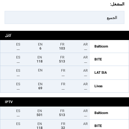
المشغل:
الجميع
كابل
ES
EN
FR
AR
Balticom
__
6
103
__
ES
EN
FR
AR
BITE
__
118
513
__
EN
ES
FR
AR
LAT SIA
__
__
__
ES
EN
FR
AR
Livas
__
69
__
__
IPTV
ES
EN
FR
AR
Balticom
__
501
513
__
ES
EN
FR
AR
BITE
__
118
32
__