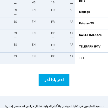
BITE
__
45
16
__
EN
FR
AR
ES
Megogo
__
EN
ES
FR
AR
Rakuten TV
__
__
__
EN
ES
FR
AR
SWEET BALKANS
__
__
__
ES
EN
AR
FR
TELEPARK IPTV
__
EN
ES
FR
AR
TET
__
__
__
اختر بلدا آخر
بالنسبة للمقيمين في لاتفيا المهتمين بالأخبار الدولية، تشكل فرانس 24 مصدرا إخباريا