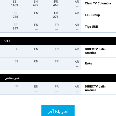
ES
EN
FR
AR
Claro TV Colombia
1469
492
469
__
ES
EN
FR
AR
ETB Group
286
__
275
__
ES
EN
FR
AR
Tigo UNE
147
__
__
__
OTT
ES
EN
FR
AR
DIRECTV Latin
__
__
__
America
ES
EN
FR
AR
Roku
__
قمر صناعي
ES
EN
FR
AR
DIRECTV Latin
__
__
__
America
اختر بلدا آخر