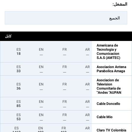
المشغل:
الجميع
كابل
Americana de
ES
EN
FR
AR
Tecnologia y
18
__
__
__
Comunicacion
S.A.S (AMTEC)
ES
EN
FR
AR
Asociacion Antena
33
__
__
__
Parabolica Amaga
Asociacion de
ES
EN
FR
AR
Television
36
__
__
__
Comunitaria de
Andes "AUPAN"
ES
EN
FR
AR
Cable Doncello
85
__
__
__
ES
EN
FR
AR
Cable Mio
53
__
__
__
ES
EN
FR
AR
Claro TV Colombia