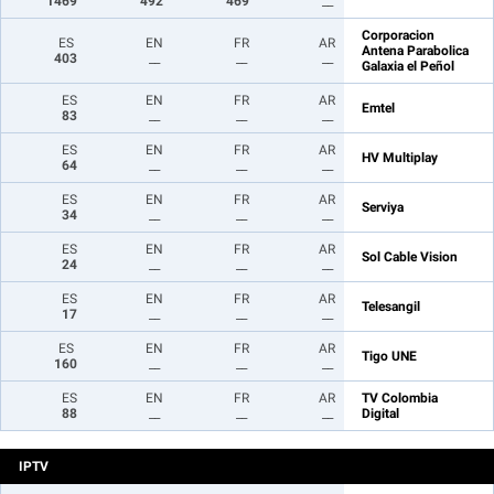
1469
492
469
__
Corporacion
ES
EN
FR
AR
Antena Parabolica
403
__
__
__
Galaxia el Peñol
ES
EN
FR
AR
Emtel
83
__
__
__
ES
EN
FR
AR
HV Multiplay
64
__
__
__
ES
EN
FR
AR
Serviya
34
__
__
__
ES
EN
FR
AR
Sol Cable Vision
24
__
__
__
ES
EN
FR
AR
Telesangil
17
__
__
__
ES
EN
FR
AR
Tigo UNE
160
__
__
__
ES
EN
FR
AR
TV Colombia
88
__
__
__
Digital
IPTV