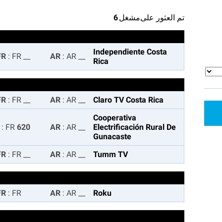
تم العثور على
مشغل
6
Independiente Costa
:
FR
FR
__
:
AR
AR
__
Rica
:
FR
FR
__
:
AR
AR
__
Claro TV Costa Rica
Cooperativa
:
FR
620 FR
:
AR
AR
__
Electrificación Rural De
Gunacaste
:
FR
FR
__
:
AR
AR
__
Tumm TV
:
FR
FR
:
AR
AR
__
Roku