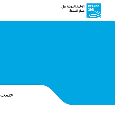
حسب ا