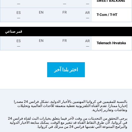
SWEET BALKANS
__
__
__
EN
FR
ES
AR
T-Com / T-HT
__
__
قمر صناعي
EN
FR
ES
AR
Telemach Hrvatska
__
__
اختر بلدا آخر
بالنسبة للمقيمين في كرواتيا المهتمين بالأخبار الدولية، تشكل فرانس 24 مصدرا
إخباريا ممتازا. تقدم القناة التلفزيونية تغطية متعمقة للأحداث العالمية وتحليلات
ونقاشات وتقارير إخبارية.
يرجى التحقق من التحديثات من وقت لآخر فيما يتعلق بخيارات البث لقناة فرانس 24
في كرواتيا، لأن طرق التقاط القناة قد تتغير مع الوقت. يمكنك متابعة الأخبار الدولية
والبرامج المتنوعة التي تقدمها فرانس 24 من منزلك في كرواتيا.