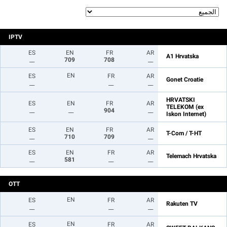
IPTV
ES
EN
FR
AR
A1 Hrvatska
__
709
708
__
EN
ES
FR
AR
Gonet Croatie
__
__
__
HRVATSKI
ES
EN
FR
AR
TELEKOM (ex
__
__
904
__
Iskon Internet)
ES
EN
FR
AR
T-Com / T-HT
__
710
709
__
ES
EN
FR
AR
Telemach Hrvatska
__
581
__
__
OTT
EN
ES
FR
AR
Rakuten TV
__
__
__
EN
ES
FR
AR