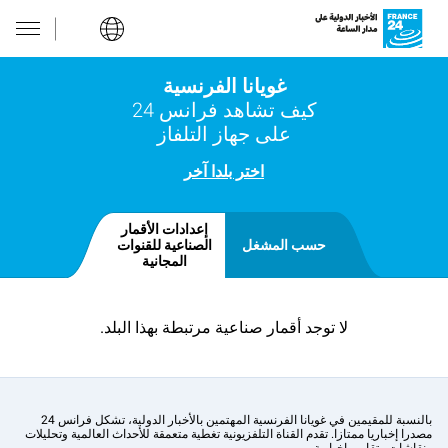
غويانا الفرنسية
كيف تشاهد فرانس 24
على جهاز التلفاز
اختر بلدا آخر
إعدادات الأقمار
حسب المشغل
الصناعية للقنوات
المجانية
لا توجد أقمار صناعية مرتبطة بهذا البلد.
بالنسبة للمقيمين في غويانا الفرنسية المهتمين بالأخبار الدولية، تشكل فرانس 24
مصدرا إخباريا ممتازا. تقدم القناة التلفزيونية تغطية متعمقة للأحداث العالمية وتحليلات