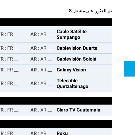
تم العثور على
مشغل
8
Cable Satélite
:
FR
FR
__
:
AR
AR
__
Sumpango
:
FR
FR
__
:
AR
AR
__
Cablevision Duarte
:
FR
FR
__
:
AR
AR
__
Cablevisión Sololá
:
FR
FR
__
:
AR
AR
__
Galaxy Vision
Telecable
:
FR
FR
__
:
AR
AR
__
Quetzaltenago
:
FR
FR
__
:
AR
AR
__
Claro TV Guatemala
:
FR
FR
:
AR
AR
__
Roku