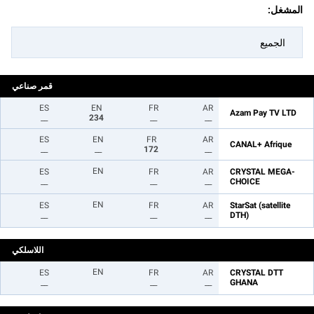
المشغل:
الجميع
قمر صناعي
ES
EN
FR
AR
Azam Pay TV LTD
__
234
__
__
ES
EN
FR
AR
CANAL+ Afrique
__
__
172
__
EN
ES
FR
AR
CRYSTAL MEGA-
__
__
__
CHOICE
EN
ES
FR
AR
StarSat (satellite
__
__
__
DTH)
اللاسلكي
EN
ES
FR
AR
CRYSTAL DTT
__
__
__
GHANA