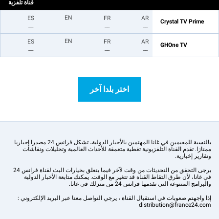
قناة تلفزية
EN
ES
FR
AR
Crystal TV Prime
__
__
__
EN
ES
FR
AR
GHOne TV
__
__
__
اختر بلدا آخر
بالنسبة للمقيمين في غانا المهتمين بالأخبار الدولية، تشكل فرانس 24 مصدرا إخباريا
ممتازا. تقدم القناة التلفزيونية تغطية متعمقة للأحداث العالمية وتحليلات ونقاشات
وتقارير إخبارية.
يرجى التحقق من التحديثات من وقت لآخر فيما يتعلق بخيارات البث لقناة فرانس 24
في غانا، لأن طرق التقاط القناة قد تتغير مع الوقت. يمكنك متابعة الأخبار الدولية
والبرامج المتنوعة التي تقدمها فرانس 24 من منزلك في غانا.
إذا واجهتم صعوبات في استقبال القناة ، يرجي التواصل معنا عبر البريد الإلكتروني :
distribution@france24.com