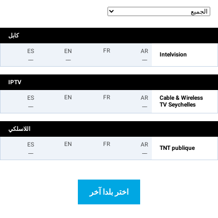
كابل
FR
ES
EN
AR
Intelvision
__
__
__
IPTV
EN
FR
ES
AR
Cable & Wireless
__
__
TV Seychelles
اللاسلكي
EN
FR
ES
AR
TNT publique
__
__
اختر بلدا آخر