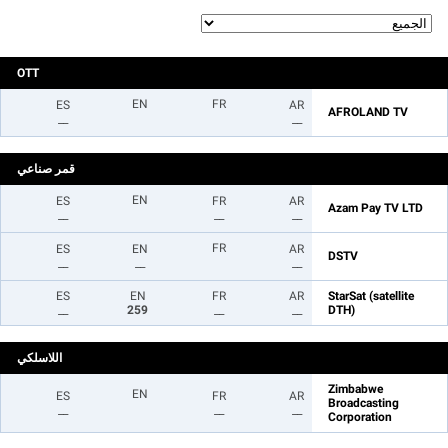
OTT
EN
FR
ES
AR
AFROLAND TV
__
__
قمر صناعي
EN
ES
FR
AR
Azam Pay TV LTD
__
__
__
FR
ES
EN
AR
DSTV
__
__
__
ES
EN
FR
AR
StarSat (satellite
__
259
__
__
DTH)
اللاسلكي
Zimbabwe
EN
ES
FR
AR
Broadcasting
__
__
__
Corporation