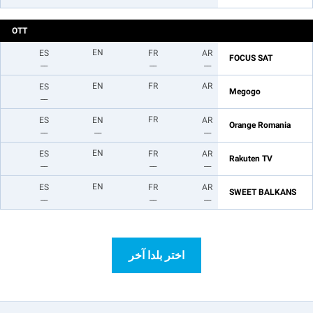
OTT
EN
ES
FR
AR
FOCUS SAT
__
__
__
EN
FR
AR
ES
Megogo
__
FR
ES
EN
AR
Orange Romania
__
__
__
EN
ES
FR
AR
Rakuten TV
__
__
__
EN
ES
FR
AR
SWEET BALKANS
__
__
__
اختر بلدا آخر