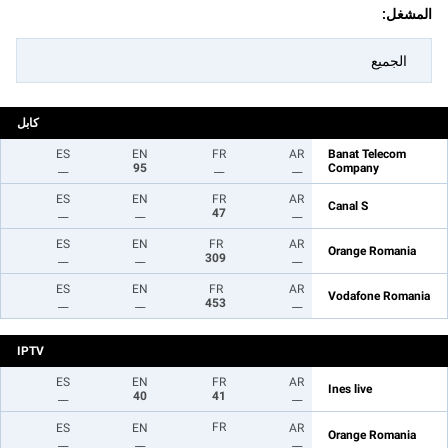
المشغل:
الجميع
كابل
ES
EN
FR
AR
Banat Telecom
__
95
__
__
Company
ES
EN
FR
AR
Canal S
__
__
47
__
ES
EN
FR
AR
Orange Romania
__
__
309
__
ES
EN
FR
AR
Vodafone Romania
__
__
453
__
IPTV
ES
EN
FR
AR
Ines live
__
40
41
__
FR
ES
EN
AR
Orange Romania
__
__
__