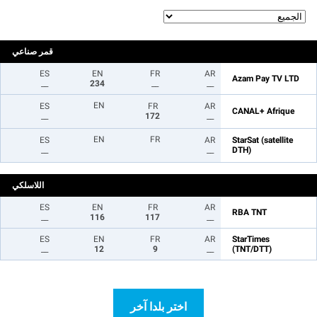
قمر صناعي
ES
EN
FR
AR
Azam Pay TV LTD
__
234
__
__
EN
ES
FR
AR
CANAL+ Afrique
__
172
__
EN
FR
ES
AR
StarSat (satellite
__
__
DTH)
اللاسلكي
ES
EN
FR
AR
RBA TNT
__
116
117
__
ES
EN
FR
AR
StarTimes
__
12
9
__
(TNT/DTT)
اختر بلدا آخر