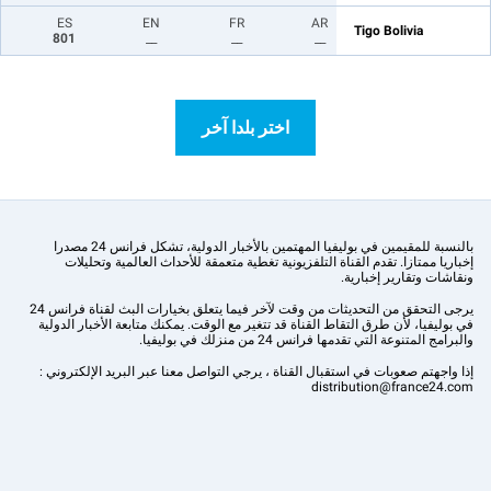
ES
EN
FR
AR
Tigo Bolivia
801
__
__
__
اختر بلدا آخر
بالنسبة للمقيمين في بوليفيا المهتمين بالأخبار الدولية، تشكل فرانس 24 مصدرا
إخباريا ممتازا. تقدم القناة التلفزيونية تغطية متعمقة للأحداث العالمية وتحليلات
ونقاشات وتقارير إخبارية.
يرجى التحقق من التحديثات من وقت لآخر فيما يتعلق بخيارات البث لقناة فرانس 24
في بوليفيا، لأن طرق التقاط القناة قد تتغير مع الوقت. يمكنك متابعة الأخبار الدولية
والبرامج المتنوعة التي تقدمها فرانس 24 من منزلك في بوليفيا.
إذا واجهتم صعوبات في استقبال القناة ، يرجي التواصل معنا عبر البريد الإلكتروني :
distribution@france24.com