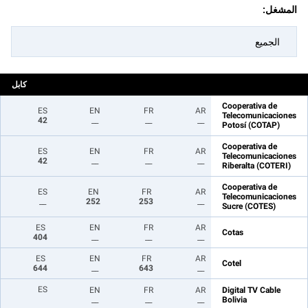
المشغل:
الجميع
كابل
Cooperativa de
ES
EN
FR
AR
Telecomunicaciones
42
__
__
__
Potosí (COTAP)
Cooperativa de
ES
EN
FR
AR
Telecomunicaciones
42
__
__
__
Riberalta (COTERI)
Cooperativa de
ES
EN
FR
AR
Telecomunicaciones
__
252
253
__
Sucre (COTES)
ES
EN
FR
AR
Cotas
404
__
__
__
ES
EN
FR
AR
Cotel
644
__
643
__
ES
EN
FR
AR
Digital TV Cable
__
__
__
Bolivia