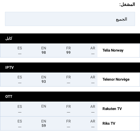
المشغل:
الجميع
كابل
ES
EN
FR
AR
Telia Norway
__
98
99
__
IPTV
ES
EN
FR
AR
Telenor Norvège
__
93
__
__
OTT
EN
ES
FR
AR
Rakuten TV
__
__
__
ES
EN
FR
AR
Riks TV
__
59
__
__