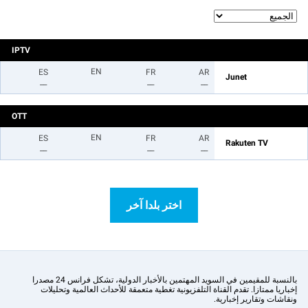
IPTV
EN
ES
FR
AR
Junet
__
__
__
OTT
EN
ES
FR
AR
Rakuten TV
__
__
__
اختر بلدا آخر
بالنسبة للمقيمين في السويد المهتمين بالأخبار الدولية، تشكل فرانس 24 مصدرا
إخباريا ممتازا. تقدم القناة التلفزيونية تغطية متعمقة للأحداث العالمية وتحليلات
ونقاشات وتقارير إخبارية.