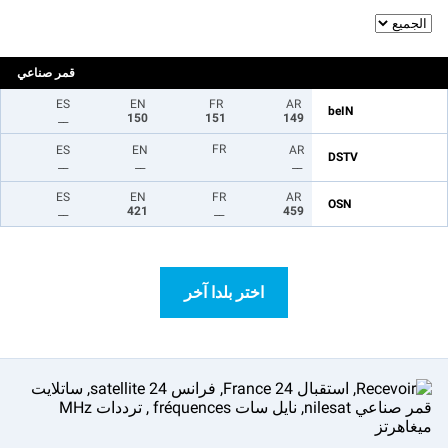
قمر صناعي
ES
EN
FR
AR
beIN
__
150
151
149
FR
ES
EN
AR
DSTV
__
__
__
ES
EN
FR
AR
OSN
__
421
__
459
اختر بلدا آخر