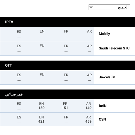
IPTV
EN
FR
AR
ES
Mobily
__
EN
ES
FR
AR
Saudi Telecom STC
__
__
__
OTT
EN
ES
FR
AR
Jawwy Tv
__
__
__
قمر صناعي
ES
EN
FR
AR
beIN
__
150
151
149
ES
EN
FR
AR
OSN
__
421
__
459