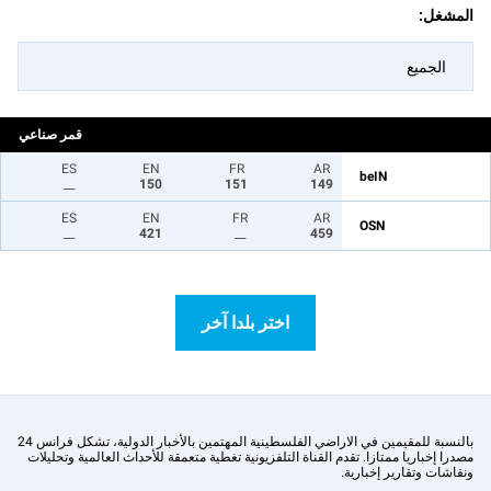
المشغل:
الجميع
قمر صناعي
ES
EN
FR
AR
beIN
__
150
151
149
ES
EN
FR
AR
OSN
__
421
__
459
اختر بلدا آخر
بالنسبة للمقيمين في الاراضي الفلسطينية المهتمين بالأخبار الدولية، تشكل فرانس 24
مصدرا إخباريا ممتازا. تقدم القناة التلفزيونية تغطية متعمقة للأحداث العالمية وتحليلات
ونقاشات وتقارير إخبارية.