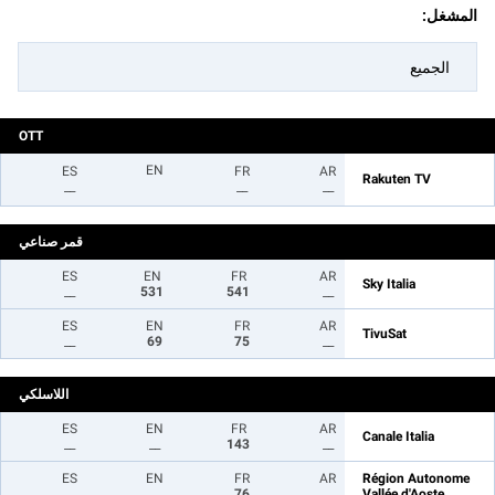
المشغل:
الجميع
OTT
EN
ES
FR
AR
Rakuten TV
__
__
__
قمر صناعي
ES
EN
FR
AR
Sky Italia
__
531
541
__
ES
EN
FR
AR
TivuSat
__
69
75
__
اللاسلكي
ES
EN
FR
AR
Canale Italia
__
__
143
__
ES
EN
FR
AR
Région Autonome
__
__
76
__
Vallée d'Aoste