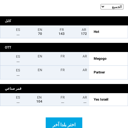
كابل
ES
EN
FR
AR
Hot
__
70
143
172
OTT
EN
FR
AR
ES
Megogo
__
EN
FR
AR
ES
Partner
__
قمر صناعي
ES
EN
FR
AR
Yes Israël
__
104
__
__
اختر بلدا آخر