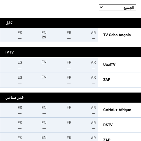
كابل
ES
EN
FR
AR
TV Cabo Angola
__
29
__
__
IPTV
EN
ES
FR
AR
Uau!TV
__
__
__
EN
ES
FR
AR
ZAP
__
__
__
قمر صناعي
FR
ES
EN
AR
CANAL+ Afrique
__
__
__
FR
ES
EN
AR
DSTV
__
__
__
EN
ES
FR
AR
ZAP