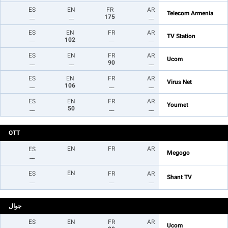
ES
EN
FR
AR
Telecom Armenia
__
__
175
__
ES
EN
FR
AR
TV Station
__
102
__
__
ES
EN
FR
AR
Ucom
__
__
90
__
ES
EN
FR
AR
Virus Net
__
106
__
__
ES
EN
FR
AR
Yournet
__
50
__
__
OTT
EN
FR
AR
ES
Megogo
__
EN
ES
FR
AR
Shant TV
__
__
__
جوال
ES
EN
FR
AR
Ucom