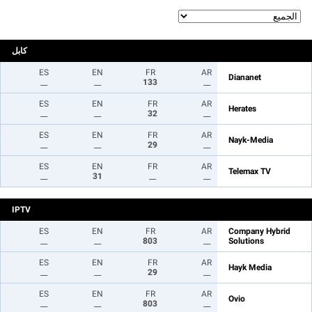
كابل
ES
EN
FR
AR
Diananet
__
__
133
__
ES
EN
FR
AR
Herates
__
__
32
__
ES
EN
FR
AR
Nayk-Media
__
__
29
__
ES
EN
FR
AR
Telemax TV
__
31
__
__
IPTV
ES
EN
FR
AR
Company Hybrid
__
__
803
__
Solutions
ES
EN
FR
AR
Hayk Media
__
__
29
__
ES
EN
FR
AR
Ovio
__
__
803
__